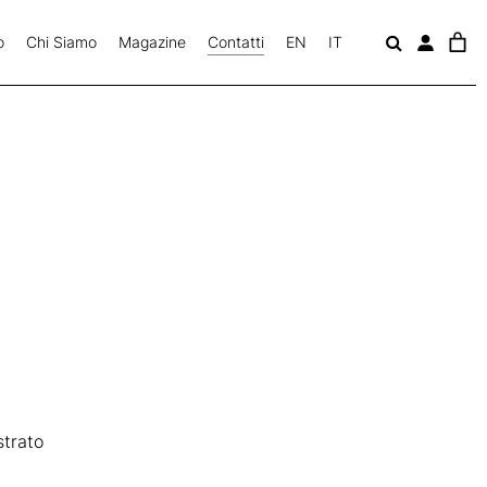
o
Chi Siamo
Magazine
Contatti
EN
IT
c
a
v
trato