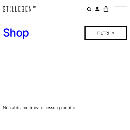
Il
carrello
è
attualme
Shop
vuoto.
FILTRI
Non abbiamo trovato nessun prodotto