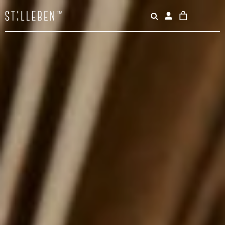
Il
carrello
è
attualme
vuoto.