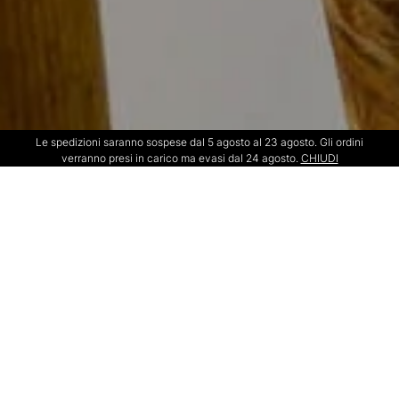
Le spedizioni saranno sospese dal 5 agosto al 23 agosto. Gli ordini
verranno presi in carico ma evasi dal 24 agosto.
CHIUDI
Ogni prodotto delle
nostre collezioni è un
affascinante racconto
plasmato con estrema
attenzione nella materia