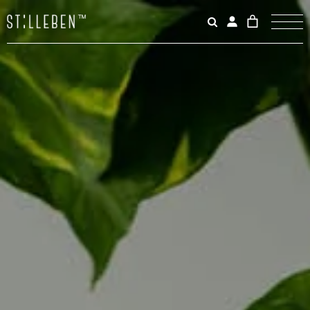
Il
carrello
è
attualme
vuoto.