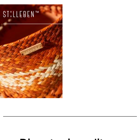
Il
carrello
è
attualme
vuoto.