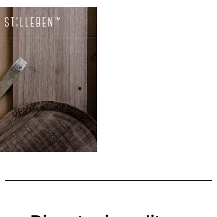
Il
carrello
è
attualme
vuoto.