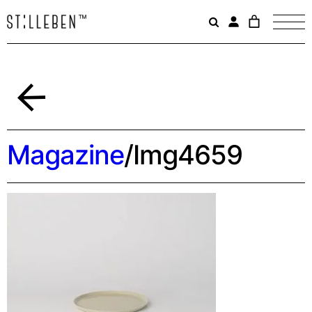
Il
carrello
è
attualme
vuoto.
Indietro
Magazine
/
Img4659