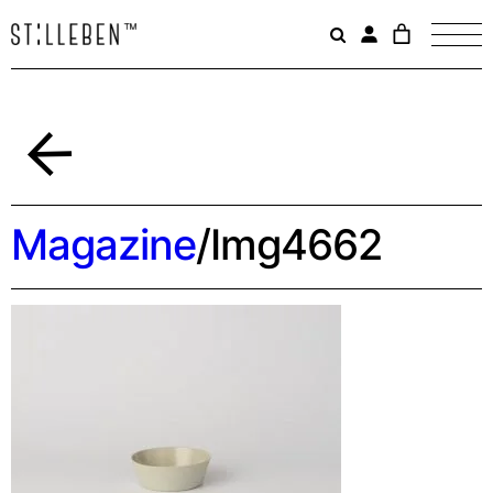
Il
carrello
è
attualme
vuoto.
Indietro
Magazine
/
Img4662