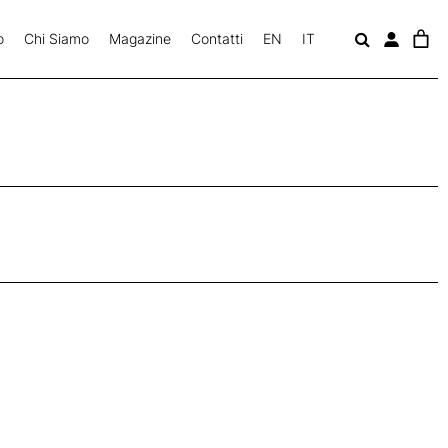
o
Chi Siamo
Magazine
Contatti
EN
IT
c
a
v