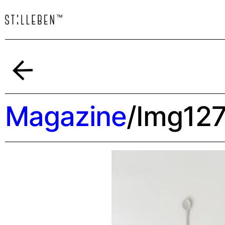
Indietro
Magazine
/
Img127