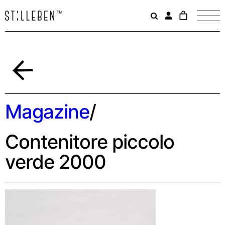
Il
carrello
è
attualme
vuoto.
Indietro
Magazine
/
Contenitore piccolo
verde 2000