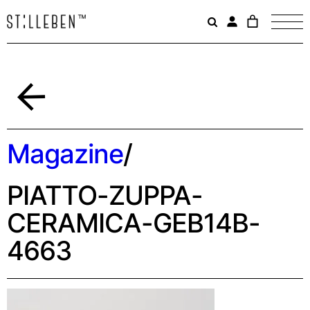
Il
carrello
è
attualme
vuoto.
Indietro
Magazine
/
PIATTO-ZUPPA-
CERAMICA-GEB14B-
4663