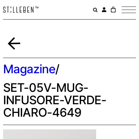
Il
carrello
è
attualme
vuoto.
Indietro
Magazine
/
SET-05V-MUG-
INFUSORE-VERDE-
CHIARO-4649