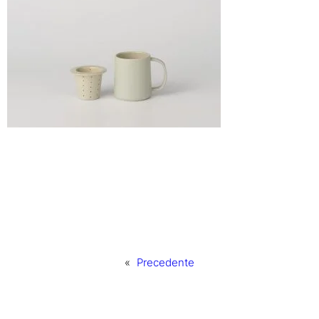
«
Precedente