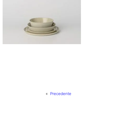
«
Precedente