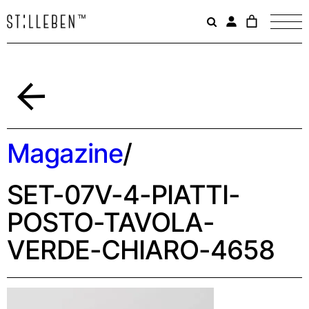
Il
carrello
è
attualme
vuoto.
Indietro
Magazine
/
SET-07V-4-PIATTI-
POSTO-TAVOLA-
VERDE-CHIARO-4658