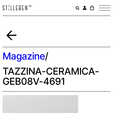
Il
carrello
è
attualme
vuoto.
Indietro
Magazine
/
TAZZINA-CERAMICA-
GEB08V-4691