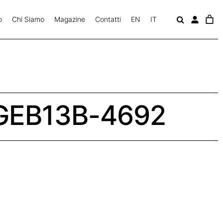
o
Chi Siamo
Magazine
Contatti
EN
IT
c
a
v
GEB13B-4692