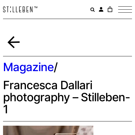
Il
carrello
è
attualme
vuoto.
Indietro
Magazine
/
Francesca Dallari
photography – Stilleben-
1