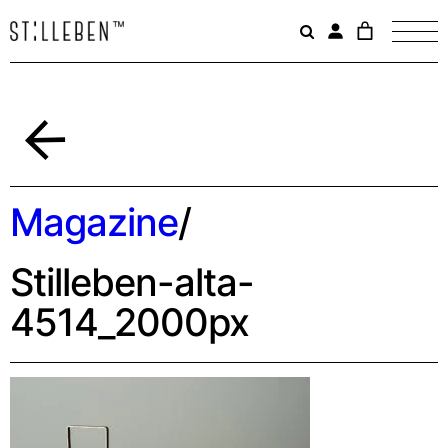
Il
carrello
è
attualme
vuoto.
Indietro
Magazine
/
Stilleben-alta-
4514_2000px