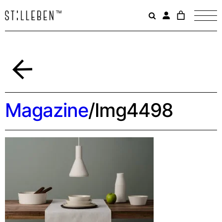
Il
carrello
è
attualme
vuoto.
Indietro
Magazine
/
Img4498