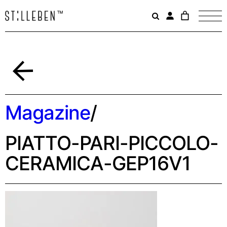
Il
carrello
è
attualme
vuoto.
Indietro
Magazine
/
PIATTO-PARI-PICCOLO-
CERAMICA-GEP16V1