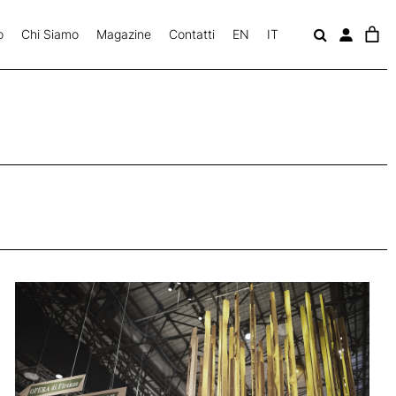
o
Chi Siamo
Magazine
Contatti
EN
IT
c
a
v