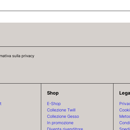
mativa sulla privacy
Shop
Lega
t
E-Shop
Priva
Collezione Twill
Cooki
Collezione Gesso
Metod
In promozione
Condi
Diventa rivenditore
Spedi