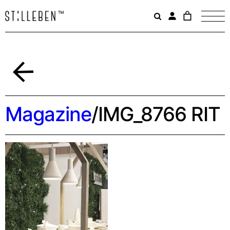
Il
carrello
è
attualme
vuoto.
Indietro
Magazine
/
IMG_8766 RIT