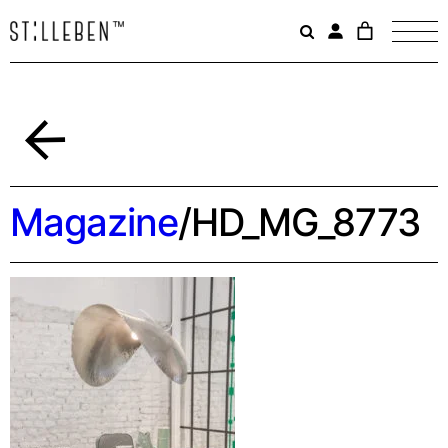
Il
carrello
è
attualme
vuoto.
Indietro
Magazine
/
HD_MG_8773