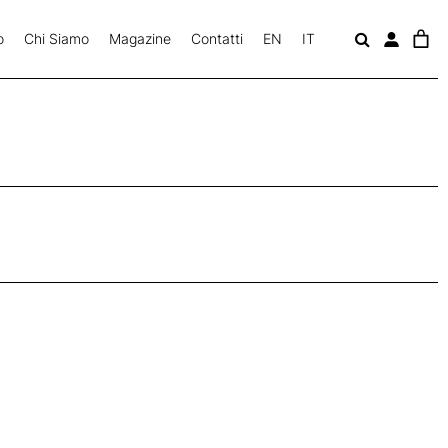
o
Chi Siamo
Magazine
Contatti
EN
IT
c
a
v