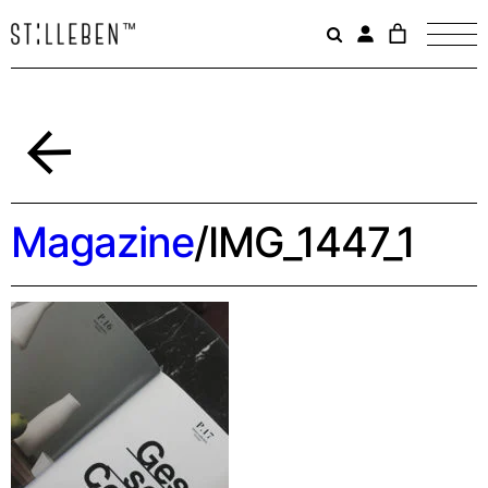
Il
carrello
è
attualme
vuoto.
Indietro
Magazine
/
IMG_1447_1