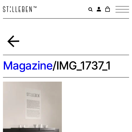
Il
carrello
è
attualme
vuoto.
Indietro
Magazine
/
IMG_1737_1