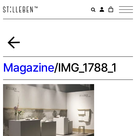
Il
carrello
è
attualme
vuoto.
Indietro
Magazine
/
IMG_1788_1