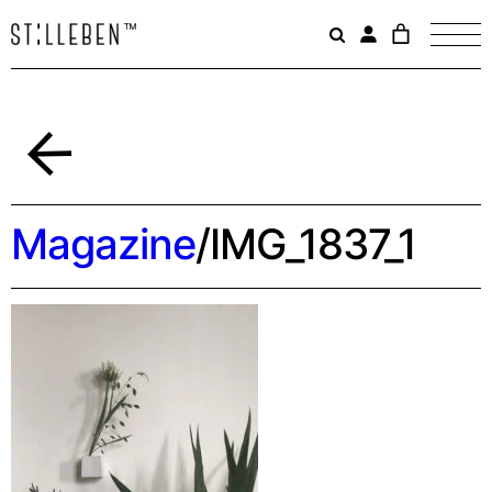
Il
carrello
è
attualme
vuoto.
Indietro
Magazine
/
IMG_1837_1