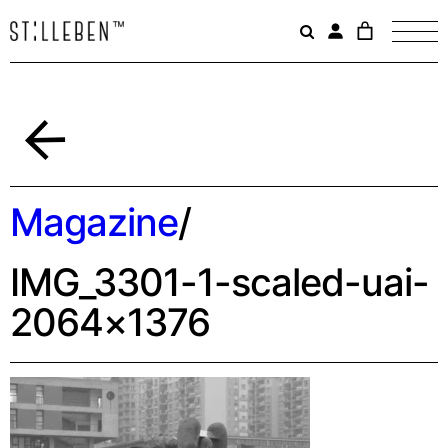
Il
carrello
è
attualme
vuoto.
Indietro
Magazine
/
IMG_3301-1-scaled-uai-
2064×1376