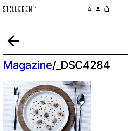
Il
carrello
è
attualme
vuoto.
Indietro
Magazine
/
_DSC4284