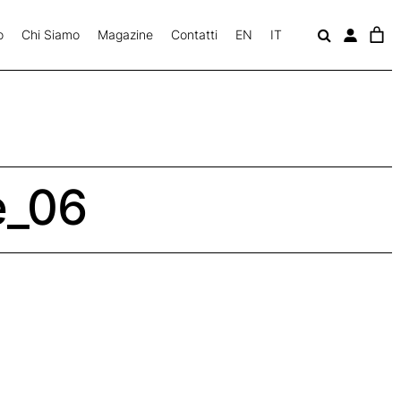
o
Chi Siamo
Magazine
Contatti
EN
IT
c
a
v
e_06