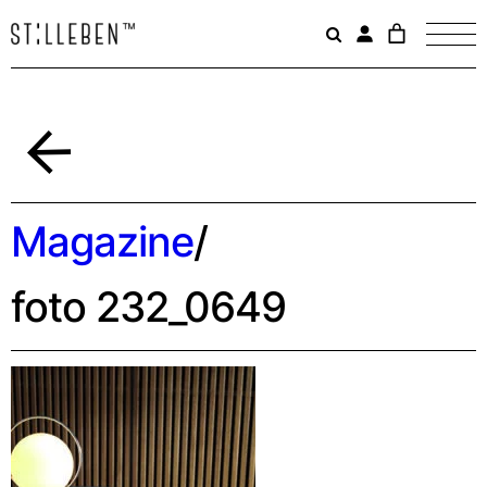
Il
carrello
è
attualme
vuoto.
Indietro
Magazine
/
foto 232_0649