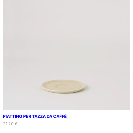
F
U
S
O
R
E
q
u
a
n
t
i
t
à
PIATTINO PER TAZZA DA CAFFÈ
21.20 €