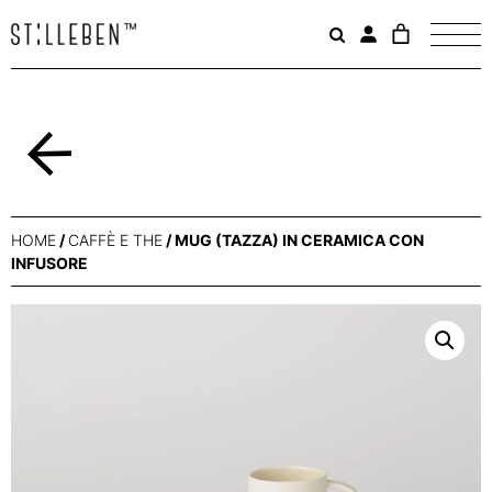
Il
carrello
è
attualme
vuoto.
Indietro
HOME
/
CAFFÈ E THE
/ MUG (TAZZA) IN CERAMICA CON
INFUSORE