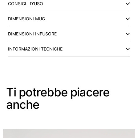
CONSIGLI D’USO
A
Z
DIMENSIONI MUG
Z
A
)
DIMENSIONI INFUSORE
I
N
INFORMAZIONI TECNICHE
C
E
R
A
M
I
Ti potrebbe piacere
C
anche
A
C
O
N
I
N