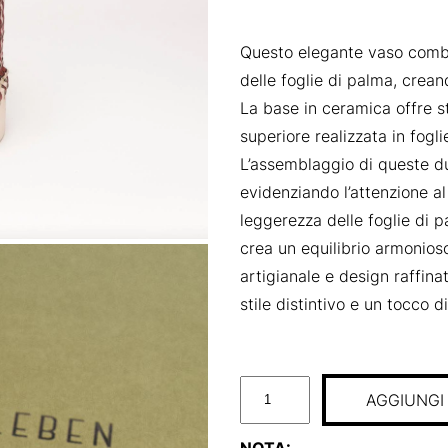
Questo elegante vaso combin
delle foglie di palma, crean
La base in ceramica offre st
superiore realizzata in fog
L’assemblaggio di queste du
evidenziando l’attenzione al 
leggerezza delle foglie di 
crea un equilibrio armonios
artigianale e design raffina
stile distintivo e un tocco d
B
AGGIUNGI
A
S
NOTA: