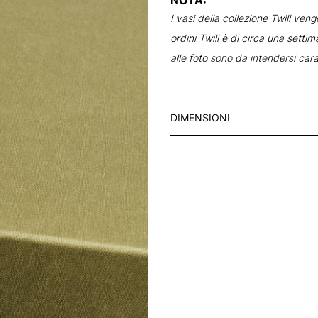
K
I vasi della collezione Twill ven
E
ordini Twill è di circa una settim
T
alle foto sono da intendersi cara
Z
I
G
Z
DIMENSIONI
A
G
B
R
O
W
N
q
u
a
n
t