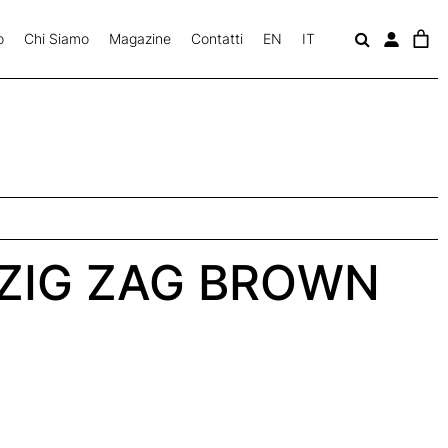
o
Chi Siamo
Magazine
Contatti
EN
IT
c
a
v
ZIG ZAG BROWN