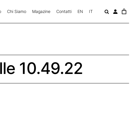
o
Chi Siamo
Magazine
Contatti
EN
IT
c
a
v
le 10.49.22