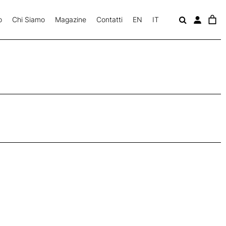
o
Chi Siamo
Magazine
Contatti
EN
IT
c
a
v