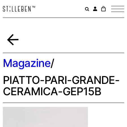
Il
carrello
è
attualme
vuoto.
Indietro
Magazine
/
PIATTO-PARI-GRANDE-
CERAMICA-GEP15B