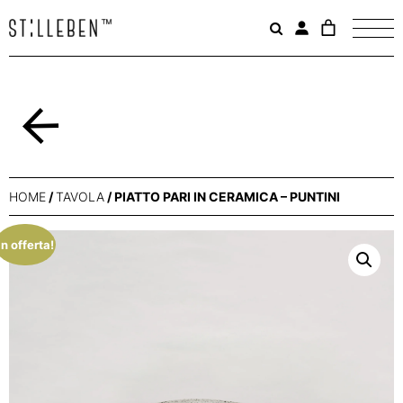
Il
carrello
è
attualme
vuoto.
Indietro
HOME
/
TAVOLA
/ PIATTO PARI IN CERAMICA – PUNTINI
In offerta!