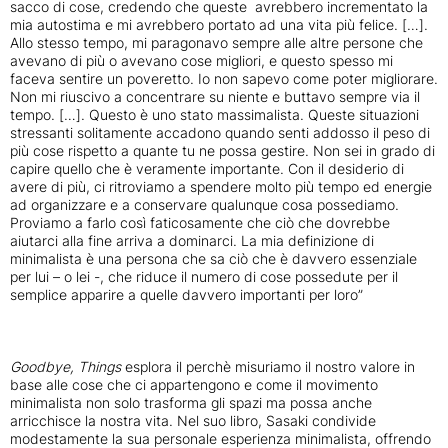
sacco di cose, credendo che queste avrebbero incrementato la
mia autostima e mi avrebbero portato ad una vita più felice. […].
Allo stesso tempo, mi paragonavo sempre alle altre persone che
avevano di più o avevano cose migliori, e questo spesso mi
faceva sentire un poveretto. Io non sapevo come poter migliorare.
Non mi riuscivo a concentrare su niente e buttavo sempre via il
tempo. […]. Questo è uno stato massimalista. Queste situazioni
stressanti solitamente accadono quando senti addosso il peso di
più cose rispetto a quante tu ne possa gestire. Non sei in grado di
capire quello che è veramente importante. Con il desiderio di
avere di più, ci ritroviamo a spendere molto più tempo ed energie
ad organizzare e a conservare qualunque cosa possediamo.
Proviamo a farlo così faticosamente che ciò che dovrebbe
aiutarci alla fine arriva a dominarci. La mia definizione di
minimalista è una persona che sa ciò che è davvero essenziale
per lui – o lei -, che riduce il numero di cose possedute per il
semplice apparire a quelle davvero importanti per loro”
Goodbye, Things
esplora il perchè misuriamo il nostro valore in
base alle cose che ci appartengono e come il movimento
minimalista non solo trasforma gli spazi ma possa anche
arricchisce la nostra vita. Nel suo libro, Sasaki condivide
modestamente la sua personale esperienza minimalista, offrendo