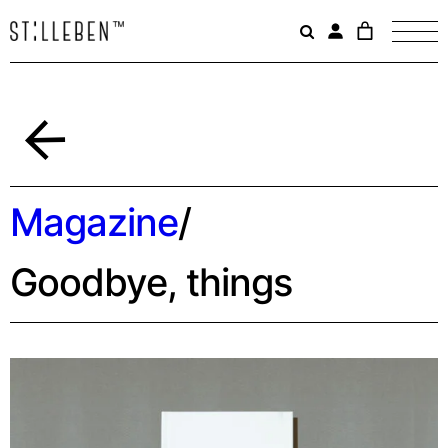
Il
carrello
è
attualme
vuoto.
Indietro
Magazine
/
Goodbye, things