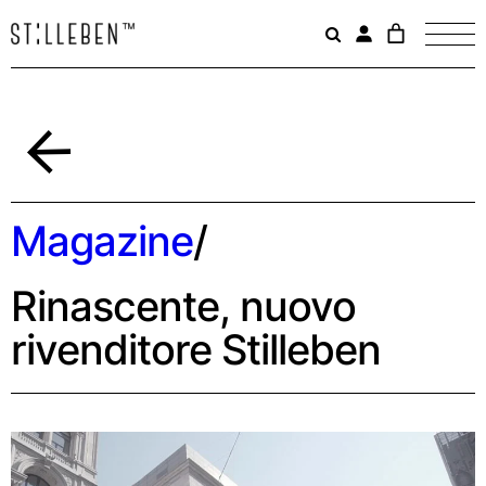
Il
carrello
è
attualme
vuoto.
Indietro
Magazine
/
Rinascente, nuovo
rivenditore Stilleben