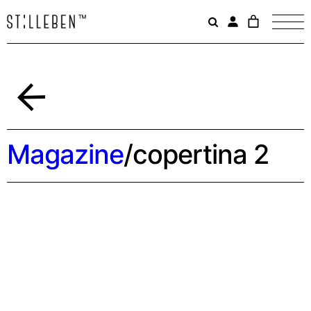
Il
carrello
è
attualme
vuoto.
Indietro
Magazine
/
copertina 2