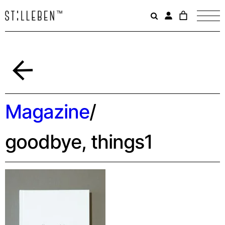
Il
carrello
è
attualme
vuoto.
Indietro
Magazine
/
goodbye, things1