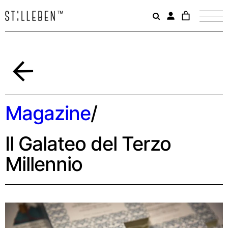
Il
carrello
è
attualme
vuoto.
Indietro
Magazine
/
Il Galateo del Terzo
Millennio