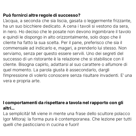
Può fornirci altre regole di successo?
L’acqua, a seconda che sia liscia, gasata o leggermente frizzante,
ha un suo bicchiere dedicato. A cena i tavoli si vestono da sera,
in nero. Ho deciso che le posate non devono ingombrare il tavolo
e quindi le dispongo in alto orizzontalmente, solo dopo che il
cliente ha fatto la sua scelta. Per il pane, preferisco che sia il
commensale ad indicarlo e, magari, a prenderlo lui stesso. Non
serviamo, senza per questo essere servili. Uno dei segreti del
successo di un ristorante è la relazione che si stabilisce con il
cliente. Bisogna capirlo, adattarsi al suo carattere o all’umore di
quel momento. La parola giusta è assecondarlo, dargli
l’impressione di volerlo conoscere senza risultare invadenti. E’ una
vera e propria arte.
I comportamenti da rispettare a tavola nel rapporto con gli
altri…
La semplicità! Mi viene in mente una frase dello scultore polacco
Igor Mitoraj: la forma pura è contemporanea. Che lezione per tutti
quelli che pasticciano in cucina e fuori!