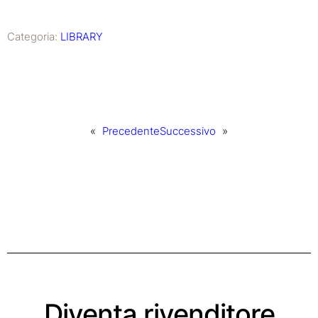
Categoria:
LIBRARY
«
Precedente
Successivo
»
Diventa rivenditore