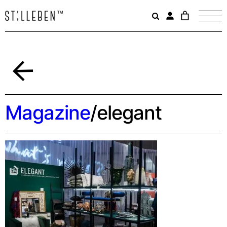
Il
carrello
è
attualme
vuoto.
Indietro
Magazine
/
elegant