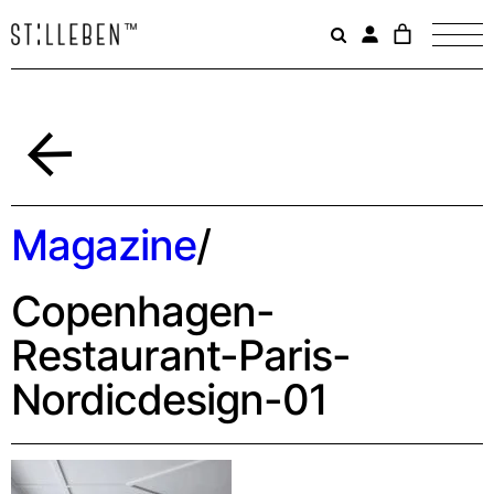
Il
carrello
è
attualme
vuoto.
Indietro
Magazine
/
Copenhagen-
Restaurant-Paris-
Nordicdesign-01