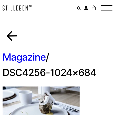
Il
carrello
è
attualme
vuoto.
Indietro
Magazine
/
DSC4256-1024×684