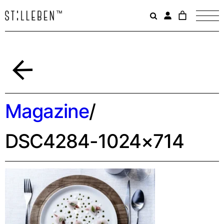
Il
carrello
è
attualme
vuoto.
Indietro
Magazine
/
DSC4284-1024×714