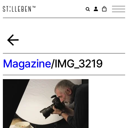
Il
carrello
è
attualme
vuoto.
Indietro
Magazine
/
IMG_3219