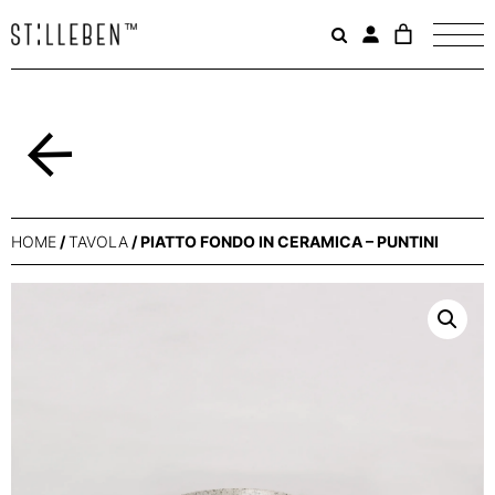
Il
carrello
è
attualme
vuoto.
Indietro
HOME
/
TAVOLA
/ PIATTO FONDO IN CERAMICA – PUNTINI