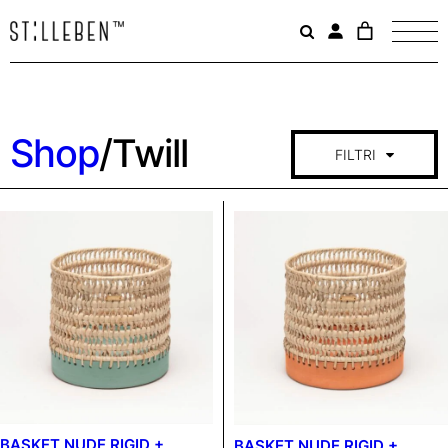
Il
carrello
è
attualme
vuoto.
Shop
/
Twill
FILTRI
COLLEZIONE
TWILL
RESET
CATEGORIA
BASKET NUDE RIGID +
BASKET NUDE RIGID +
VASI