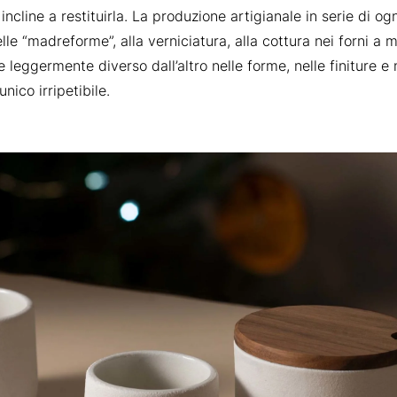
ncline a restituirla. La produzione artigianale in serie di o
le “madreforme”, alla verniciatura, alla cottura nei forni a mu
 leggermente diverso dall’altro nelle forme, nelle finiture e n
nico irripetibile.