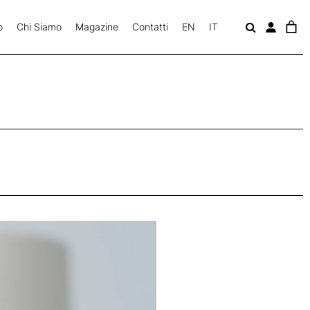
o
Chi Siamo
Magazine
Contatti
EN
IT
c
a
v